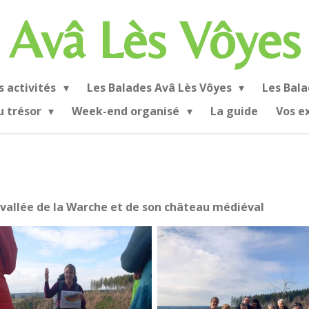
Avâ Lès
Vôyes
 activités
Les Balades Avâ Lès Vôyes
Les Bala
u trésor
Week-end organisé
La guide
Vos e
a vallée de la Warche et de son château médiéval